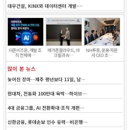
대우건설, KINX와 데이터센터 개발·…
Band
더존비즈온, 개발 조
메가존클라우드, 아
NH투증, 운용·자문
직 전체에…
크릴과 AI…
사 CEO 초…
많이 본 뉴스
늦어진 장마…제주 평년보다 11일, 남…
현대차, 전동화 100만대 육박…하이브…
4대 금융그룹, AI 전환확대·조직 개편…
신한금융, 롯데손보 인수 유력…비은행…