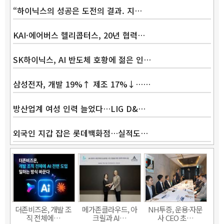
“하이닉스의 성공은 도전의 결과. 지…
KAI·에어버스 헬리콥터스, 20년 협력…
SK하이닉스, AI 반도체 호황에 젊은 인…
삼성전자, 개발 19%↑ 제조 17%↓……
방산업계 여성 인력 늘었다…LIG D&…
외국인 지갑 잡은 롯데백화점…실적도…
더존비즈온, 개발 조
메가존클라우드, 아
NH투증, 운용·자문
직 전체에…
크릴과 AI…
사 CEO 초…