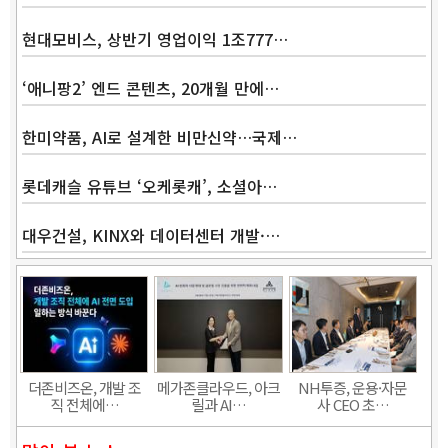
현대모비스, 상반기 영업이익 1조777…
‘애니팡2’ 엔드 콘텐츠, 20개월 만에…
한미약품, AI로 설계한 비만신약…국제…
롯데캐슬 유튜브 ‘오케롯캐’, 소셜아…
대우건설, KINX와 데이터센터 개발·…
Band
더존비즈온, 개발 조
메가존클라우드, 아크
NH투증, 운용·자문
직 전체에…
릴과 AI…
사 CEO 초…