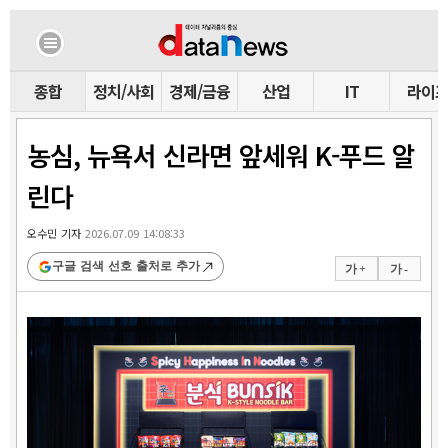
종합
정치/사회
경제/금융
산업
IT
라이
농심, 뉴욕서 신라면 앞세워 K-푸드 알
린다
오수민 기자
2026.07.09 14:08:33
구글 검색 선호 출처로 추가
가 +
가 -