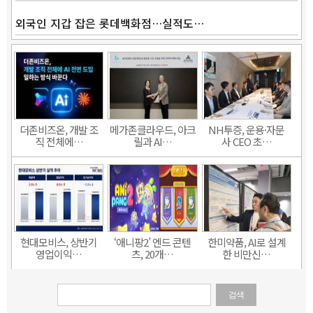
외국인 지갑 잡은 롯데백화점…실적도…
더존비즈온, 개발 조
메가존클라우드, 아크
NH투증, 운용·자문
직 전체에…
릴과 AI…
사 CEO 초…
현대모비스, 상반기
‘애니팡2’ 엔드 콘텐
한미약품, AI로 설계
영업이익…
츠, 20개…
한 비만신…
검색