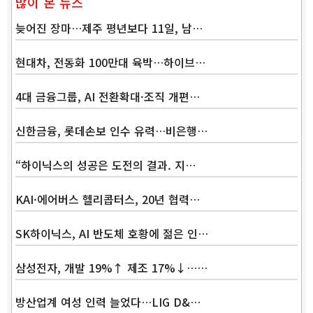
많이 본 뉴스
늦어진 장마…제주 평년보다 11일, 남…
현대차, 전동화 100만대 육박…하이브…
4대 금융그룹, AI 전환확대·조직 개편…
신한금융, 롯데손보 인수 유력…비은행…
“하이닉스의 성공은 도전의 결과. 지…
KAI·에어버스 헬리콥터스, 20년 협력…
SK하이닉스, AI 반도체 호황에 젊은 인…
삼성전자, 개발 19%↑ 제조 17%↓……
방산업계 여성 인력 늘었다…LIG D&…