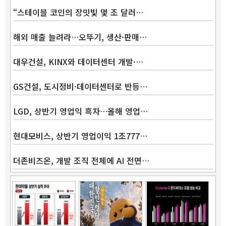
“스테이블 코인의 장밋빛 몇 조 달러…
해외 매출 늘려라…오뚜기, 생산·판매…
대우건설, KINX와 데이터센터 개발·…
GS건설, 도시정비·데이터센터로 반등…
LGD, 상반기 영업익 흑자…올해 영업…
현대모비스, 상반기 영업이익 1조777…
더존비즈온, 개발 조직 전체에 AI 전면…