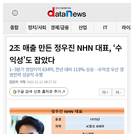
종합
정치/사회
경제/금융
산업
IT
라이
2조 매출 만든 정우진 NHN 대표, ‘수
익성’도 잡았다
1~3분기 영업이익 634억, 전년 대비 118% 상승…수익성 우선 경
영전략 성공적 수행
김민지 기자
2023.12.11 08:27:52
구글 검색 선호 출처로 추가
가 +
가 -