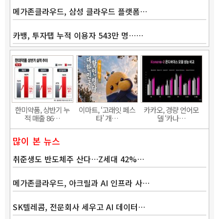
메가존클라우드, 삼성 클라우드 플랫폼…
카뱅, 투자탭 누적 이용자 543만 명……
한미약품, 상반기 누
이마트, ‘고래잇 페스
카카오, 경량 언어모
적 매출 86…
타’ 개…
델 ‘카나…
많이 본 뉴스
취준생도 반도체주 산다…Z세대 42%…
메가존클라우드, 아크릴과 AI 인프라 사…
SK텔레콤, 전문회사 세우고 AI 데이터…