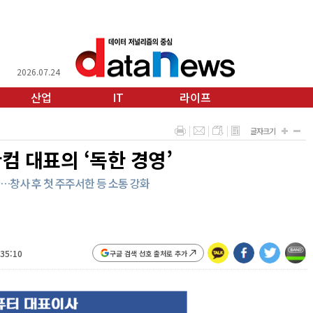
2026.07.24
산업
IT
라이프
글자크기
컴 대표의 ‘독한 경영’
과…창사 후 첫 주주서한 등 소통 강화
:35:10
구글 검색 선호 출처로 추가