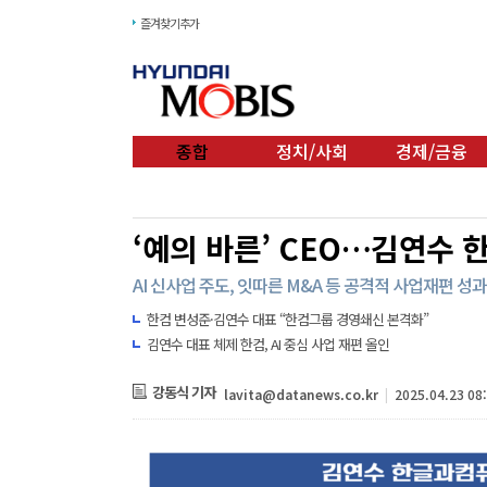
즐겨찾기추가
종합
정치/사회
경제/금융
‘예의 바른’ CEO…김연수 한
AI 신사업 주도, 잇따른 M&A 등 공격적 사업재편 성
한컴 변성준·김연수 대표 “한컴그룹 경영쇄신 본격화”
김연수 대표 체제 한컴, AI 중심 사업 재편 올인
강동식 기자
lavita@datanews.co.kr
|
2025.04.23 08