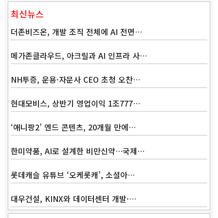
최신뉴스
더존비즈온, 개발 조직 전체에 AI 전면…
메가존클라우드, 아크릴과 AI 인프라 사…
NH투증, 운용·자문사 CEO 초청 오찬…
Band
현대모비스, 상반기 영업이익 1조777…
‘애니팡2’ 엔드 콘텐츠, 20개월 만에…
한미약품, AI로 설계한 비만신약…국제…
롯데캐슬 유튜브 ‘오케롯캐’, 소셜아…
대우건설, KINX와 데이터센터 개발·…