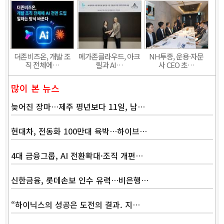
더존비즈온, 개발 조
메가존클라우드, 아크
NH투증, 운용·자문
직 전체에…
릴과 AI…
사 CEO 초…
많이 본 뉴스
늦어진 장마…제주 평년보다 11일, 남…
현대차, 전동화 100만대 육박…하이브…
4대 금융그룹, AI 전환확대·조직 개편…
신한금융, 롯데손보 인수 유력…비은행…
“하이닉스의 성공은 도전의 결과. 지…