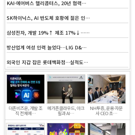
KAI·에어버스 헬리콥터스, 20년 협력…
SK하이닉스, AI 반도체 호황에 젊은 인…
삼성전자, 개발 19%↑ 제조 17%↓……
방산업계 여성 인력 늘었다…LIG D&…
외국인 지갑 잡은 롯데백화점…실적도…
더존비즈온, 개발 조
메가존클라우드, 아크
NH투증, 운용·자문
직 전체에…
릴과 AI…
사 CEO 초…