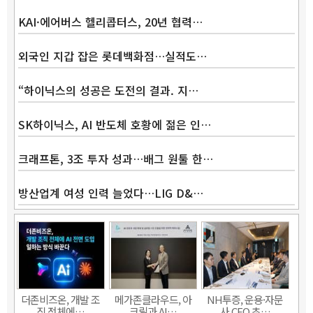
KAI·에어버스 헬리콥터스, 20년 협력…
외국인 지갑 잡은 롯데백화점…실적도…
“하이닉스의 성공은 도전의 결과. 지…
SK하이닉스, AI 반도체 호황에 젊은 인…
크래프톤, 3조 투자 성과…배그 원툴 한…
방산업계 여성 인력 늘었다…LIG D&…
더존비즈온, 개발 조
메가존클라우드, 아
NH투증, 운용·자문
직 전체에…
크릴과 AI…
사 CEO 초…