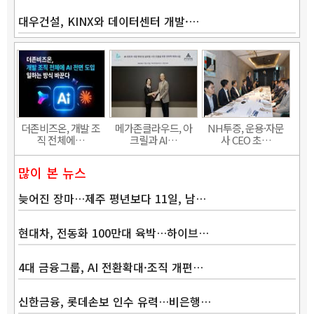
대우건설, KINX와 데이터센터 개발·…
Band
더존비즈온, 개발 조
메가존클라우드, 아
NH투증, 운용·자문
직 전체에…
크릴과 AI…
사 CEO 초…
많이 본 뉴스
늦어진 장마…제주 평년보다 11일, 남…
현대차, 전동화 100만대 육박…하이브…
4대 금융그룹, AI 전환확대·조직 개편…
신한금융, 롯데손보 인수 유력…비은행…