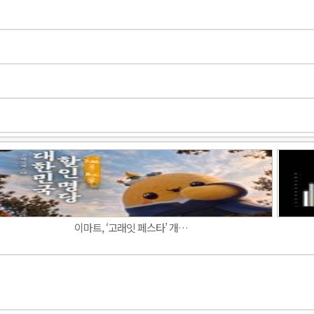
Band
이마트, ‘고래잇 페스타’ 개…