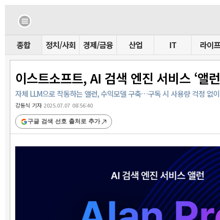
종합
정치/사회
경제/금융
산업
IT
라이
이스트소프트, AI 검색 엔진 서비스 ‘앨런
자체 LLM으로 작동하는 앨런, 수익모델 구축…구독 시 사용량 걱정 없이
강동식 기자
2025.07.07 08:56:40
구글 검색 선호 출처로 추가