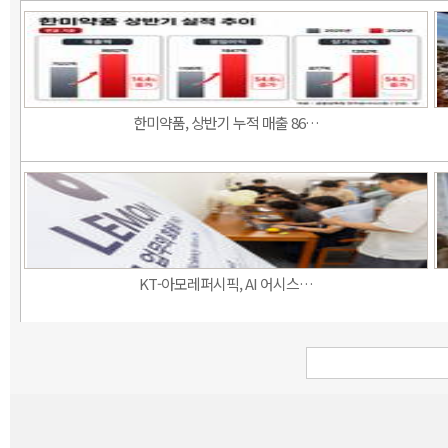
한미약품, 상반기 누적 매출 86…
KT-아모레퍼시픽, AI 어시스…