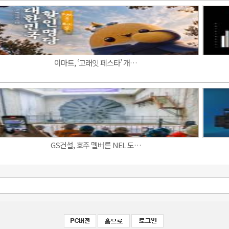
이마트, ‘고래잇 페스타’ 개…
GS건설, 호주 멜버른 NEL 도…