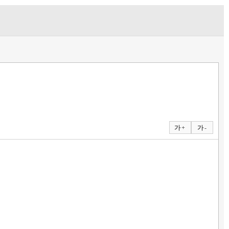
가 +
가 -