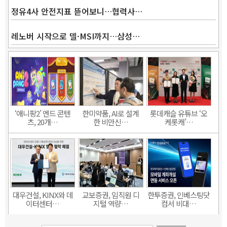
정유4사 안전지표 뜯어보니…협력사…
레노버 시작으로 델·MSI까지…삼성…
‘애니팡2’ 엔드 콘텐
한미약품, AI로 설계
롯데캐슬 유튜브 ‘오
츠, 20개…
한 비만신…
케롯캐’…
대우건설, KINX와 데
교보증권, 임직원 디
한투증권, 인베스팅닷
이터센터…
지털 역량…
컴서 비대…