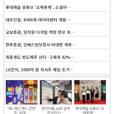
롯데캐슬 유튜브 ‘오케롯캐’, 소셜아…
대우건설, KINX와 데이터센터 개발·…
교보증권, 임직원 디지털 역량 향상 위…
한투증권, 인베스팅닷컴서 비대면 계좌…
취준생도 반도체주 산다…Z세대 42%…
LG전자, 1000억 원 자사주 매입 조기…
Band
‘애니팡2’ 엔드 콘텐
한미약품, AI로 설계
롯데캐슬 유튜브 ‘오
츠, 20개…
한 비만신…
케롯캐’…