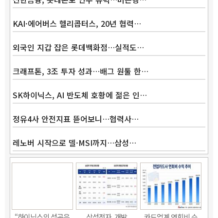
KAI·에어버스 헬리콥터스, 20년 협력…
외국인 지갑 잡은 롯데백화점…실적도…
크래프톤, 3조 투자 성과…배그 원툴 한…
SK하이닉스, AI 반도체 호황에 젊은 인…
정유4사 안전지표 뜯어보니…협력사…
레노버 시작으로 델·MSI까지…삼성…
“하이닉스의 성공은
삼성전자, 개발
카드업계 연회비 수