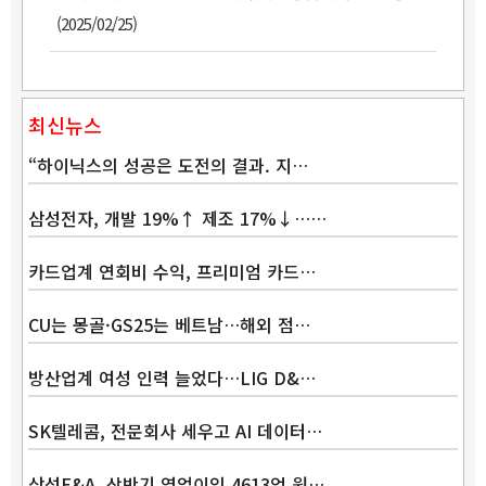
(2025/02/25)
최신뉴스
“하이닉스의 성공은 도전의 결과. 지…
삼성전자, 개발 19%↑ 제조 17%↓……
Band
카드업계 연회비 수익, 프리미엄 카드…
CU는 몽골·GS25는 베트남…해외 점…
방산업계 여성 인력 늘었다…LIG D&…
SK텔레콤, 전문회사 세우고 AI 데이터…
삼성E&A, 상반기 영업이익 4613억 원…