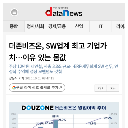
종합
정치/사회
경제/금융
산업
IT
라이
더존비즈온, SW업계 최고 기업가
치…이유 있는 몸값
주당 12만원 제안설, 시총 3.8조 규모…ERP·세무회계 SW 선두, 안
정적 수익에 성장 모멘텀도 갖춰
강동식 기자
2025.10.01 08:47:15
구글 검색 선호 출처로 추가
가 +
가 -