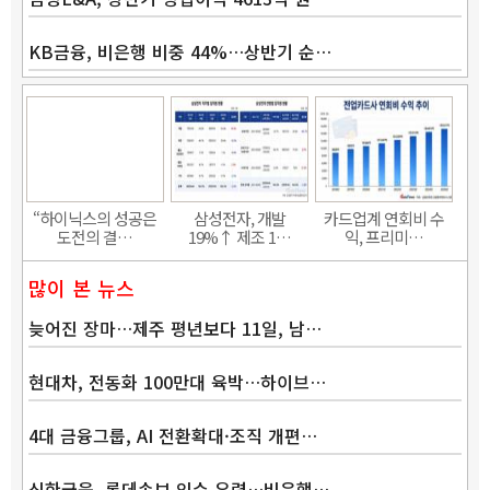
KB금융, 비은행 비중 44%…상반기 순…
“하이닉스의 성공은
삼성전자, 개발
카드업계 연회비 수
도전의 결…
19%↑ 제조 1…
익, 프리미…
많이 본 뉴스
늦어진 장마…제주 평년보다 11일, 남…
현대차, 전동화 100만대 육박…하이브…
4대 금융그룹, AI 전환확대·조직 개편…
신한금융, 롯데손보 인수 유력…비은행…