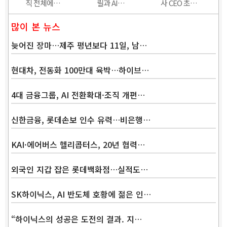
직 전체에…
릴과 AI…
사 CEO 초…
많이 본 뉴스
늦어진 장마…제주 평년보다 11일, 남…
현대차, 전동화 100만대 육박…하이브…
4대 금융그룹, AI 전환확대·조직 개편…
신한금융, 롯데손보 인수 유력…비은행…
KAI·에어버스 헬리콥터스, 20년 협력…
외국인 지갑 잡은 롯데백화점…실적도…
SK하이닉스, AI 반도체 호황에 젊은 인…
“하이닉스의 성공은 도전의 결과. 지…