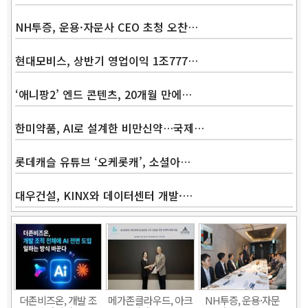
NH투증, 운용·자문사 CEO 초청 오찬…
현대모비스, 상반기 영업이익 1조777…
‘애니팡2’ 엔드 콘텐츠, 20개월 만에…
Band
한미약품, AI로 설계한 비만신약…국제…
롯데캐슬 유튜브 ‘오케롯캐’, 소셜아…
대우건설, KINX와 데이터센터 개발·…
더존비즈온, 개발 조
메가존클라우드, 아크
NH투증, 운용·자문