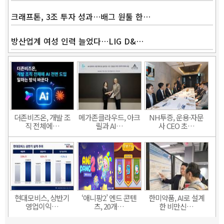
크래프톤, 3조 투자 성과…배그 원툴 한…
방산업계 여성 인력 늘었다…LIG D&…
더존비즈온, 개발 조
메가존클라우드, 아크
NH투증, 운용·자문
직 전체에…
릴과 AI…
사 CEO 초…
현대모비스, 상반기
‘애니팡2’ 엔드 콘텐
한미약품, AI로 설계
영업이익…
츠, 20개…
한 비만신…