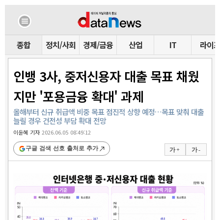
종합
정치/사회
경제/금융
산업
IT
라이
인뱅 3사, 중저신용자 대출 목표 채웠
지만 '포용금융 확대' 과제
올해부터 신규 취급액 비중 목표 점진적 상향 예정…목표 맞춰 대출
늘릴 경우 건전성 부담 확대 전망
이윤혜 기자
2026.06.05 08:49:12
구글 검색 선호 출처로 추가
가 +
가 -