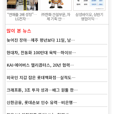
“연매출 2배 성장”…
㈜한화 건설부문, 자
삼성바이오, 상반기
LG전자…
체 기획 안…
영업이익…
많이 본 뉴스
늦어진 장마…제주 평년보다 11일, 남…
현대차, 전동화 100만대 육박…하이브…
KAI·에어버스 헬리콥터스, 20년 협력…
외국인 지갑 잡은 롯데백화점…실적도…
크래프톤, 3조 투자 성과…배그 원툴 한…
신한금융, 롯데손보 인수 유력…비은행…