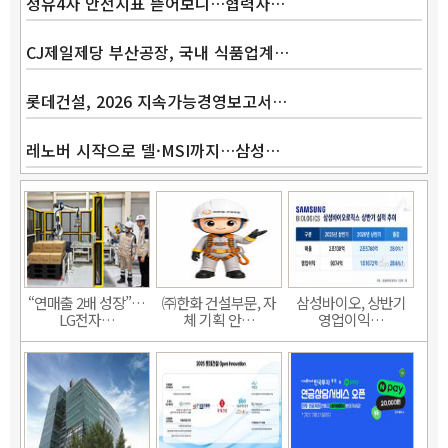
정유4사 안전지표 뜯어보니…협력사…
CJ제일제당 부산공장, 국내 식품업계…
롯데건설, 2026 지속가능경영보고서…
레노버 시작으로 델·MSI까지…삼성…
“연매출 2배 성장”…
㈜한화 건설부문, 자
삼성바이오, 상반기
LG전자…
체 기획 안…
영업이익…