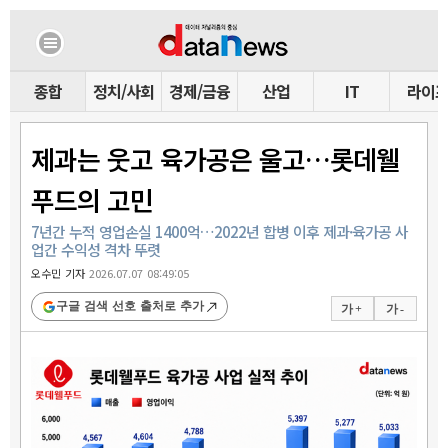
종합
정치/사회
경제/금융
산업
IT
라이
제과는 웃고 육가공은 울고…롯데웰
푸드의 고민
7년간 누적 영업손실 1400억…2022년 합병 이후 제과·육가공 사
업간 수익성 격차 뚜렷
오수민 기자
2026.07.07 08:49:05
구글 검색 선호 출처로 추가
가 +
가 -