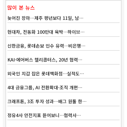
많이 본 뉴스
늦어진 장마…제주 평년보다 11일, 남…
현대차, 전동화 100만대 육박…하이브…
신한금융, 롯데손보 인수 유력…비은행…
KAI·에어버스 헬리콥터스, 20년 협력…
외국인 지갑 잡은 롯데백화점…실적도…
4대 금융그룹, AI 전환확대·조직 개편…
크래프톤, 3조 투자 성과…배그 원툴 한…
정유4사 안전지표 뜯어보니…협력사…