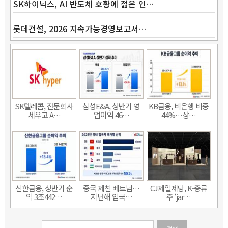
SK하이닉스, AI 반도체 호황에 젊은 인…
롯데건설, 2026 지속가능경영보고서…
SK텔레콤, 전문회사
삼성E&A, 상반기 영
KB금융, 비은행 비중
세우고 A…
업이익 46…
44%…상…
신한금융, 상반기 순
중국 제친 베트남…
CJ제일제당, K-증류
익 3조442…
지난해 입국…
주 ‘jar…