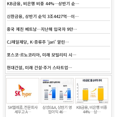
KB금융, 비은행 비중 44%…상반기 순…
신한금융, 상반기 순익 3조4427억…이…
중국 제친 베트남…지난해 입국자 9만…
CJ제일제당, K-증류주 ‘jari’ 알린…
포스코-르노코리아, 미래 모빌리티 시…
현대건설, 미래 건설·주거 스타트업…
Band
SK텔레콤, 전문회사
삼성E&A, 상반기 영
KB금융, 비은행 비중
세우고 A…
업이익 46…
44%…상…