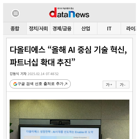
종합
정치/사회
경제/금융
산업
IT
라이
다올티에스 “올해 AI 중심 기술 혁신,
파트너십 확대 추진”
강동식 기자
2025.02.14 07:48:52
구글 검색 선호 출처로 추가
가 +
가 -