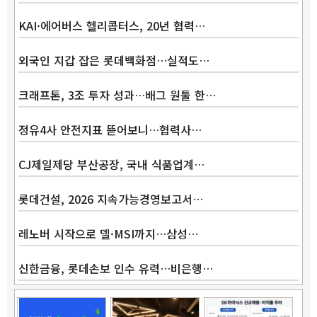
KAI·에어버스 헬리콥터스, 20년 협력…
외국인 지갑 잡은 롯데백화점…실적도…
크래프톤, 3조 투자 성과…배그 원툴 한…
정유4사 안전지표 뜯어보니…협력사…
CJ제일제당 부산공장, 국내 식품업계…
롯데건설, 2026 지속가능경영보고서…
레노버 시작으로 델·MSI까지…삼성…
신한금융, 롯데손보 인수 유력…비은행…