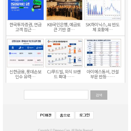
한국투자증권, 연금
KB국민은행, 예금토
SK하이닉스, AI 반도
고객 접근…
큰 기반 결…
체 호황에…
신한금융, 롯데손보
CJ푸드빌, 외식 브랜
아이에스동서, 건설
인수 유력…
드 확대……
부문 반등……
검색
Copyright © Datanews Corp. All Rights Reserved.