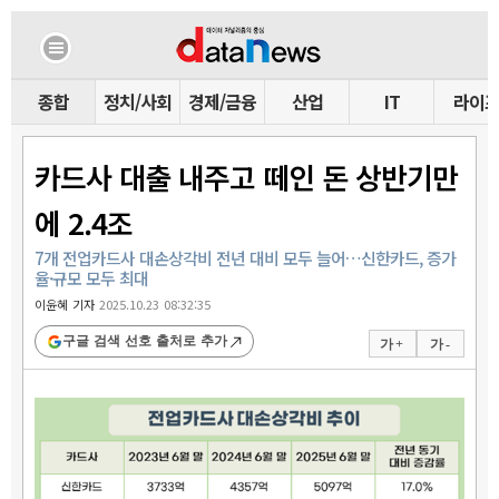
종합
정치/사회
경제/금융
산업
IT
라이
카드사 대출 내주고 떼인 돈 상반기만
에 2.4조
7개 전업카드사 대손상각비 전년 대비 모두 늘어…신한카드, 증가
율·규모 모두 최대
이윤혜 기자
2025.10.23 08:32:35
구글 검색 선호 출처로 추가
가 +
가 -