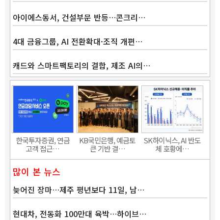
아이에스동서, 건설부문 반등…콘크리…
4대 금융그룹, AI 전환확대·조직 개편…
캐드와 스마트팩토리의 결합, 제조 AI의…
한국투자증권, 연금
KB국민은행, 예금토
SK하이닉스, AI 반도
고객 접근…
큰 기반 결…
체 호황에…
많이 본 뉴스
늦어진 장마…제주 평년보다 11일, 남…
현대차, 전동화 100만대 육박…하이브…