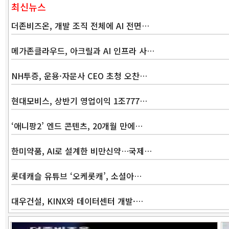
최신뉴스
더존비즈온, 개발 조직 전체에 AI 전면…
메가존클라우드, 아크릴과 AI 인프라 사…
NH투증, 운용·자문사 CEO 초청 오찬…
현대모비스, 상반기 영업이익 1조777…
‘애니팡2’ 엔드 콘텐츠, 20개월 만에…
한미약품, AI로 설계한 비만신약…국제…
롯데캐슬 유튜브 ‘오케롯캐’, 소셜아…
대우건설, KINX와 데이터센터 개발·…