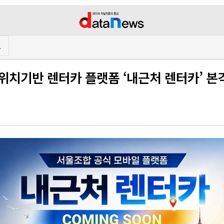
프
위치기반 렌터카 플랫폼 ‘내근처 렌터카’ 본