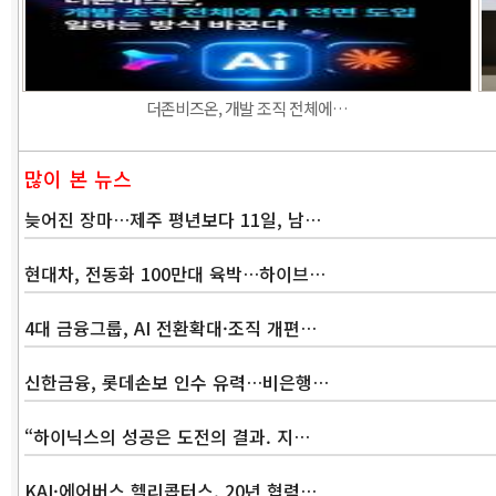
더존비즈온, 개발 조직 전체에…
많이 본 뉴스
늦어진 장마…제주 평년보다 11일, 남…
현대차, 전동화 100만대 육박…하이브…
4대 금융그룹, AI 전환확대·조직 개편…
신한금융, 롯데손보 인수 유력…비은행…
“하이닉스의 성공은 도전의 결과. 지…
KAI·에어버스 헬리콥터스, 20년 협력…