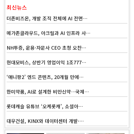
최신뉴스
더존비즈온, 개발 조직 전체에 AI 전면…
메가존클라우드, 아크릴과 AI 인프라 사…
NH투증, 운용·자문사 CEO 초청 오찬…
현대모비스, 상반기 영업이익 1조777…
‘애니팡2’ 엔드 콘텐츠, 20개월 만에…
한미약품, AI로 설계한 비만신약…국제…
롯데캐슬 유튜브 ‘오케롯캐’, 소셜아…
대우건설, KINX와 데이터센터 개발·…
Band