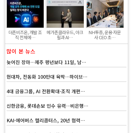
더존비즈온, 개발 조
메가존클라우드, 아크
NH투증, 운용·자문
직 전체에…
릴과 AI…
사 CEO 초…
많이 본 뉴스
늦어진 장마…제주 평년보다 11일, 남…
현대차, 전동화 100만대 육박…하이브…
4대 금융그룹, AI 전환확대·조직 개편…
신한금융, 롯데손보 인수 유력…비은행…
KAI·에어버스 헬리콥터스, 20년 협력…