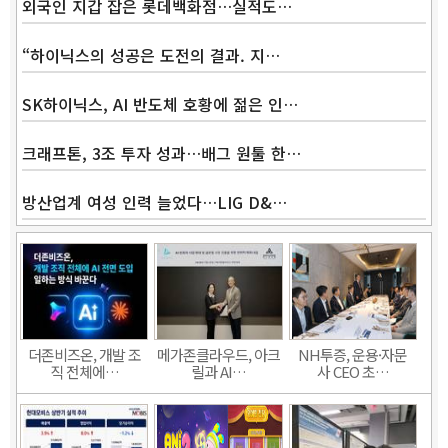
외국인 지갑 잡은 롯데백화점…실적도…
“하이닉스의 성공은 도전의 결과. 지…
SK하이닉스, AI 반도체 호황에 젊은 인…
크래프톤, 3조 투자 성과…배그 원툴 한…
방산업계 여성 인력 늘었다…LIG D&…
더존비즈온, 개발 조
메가존클라우드, 아크
NH투증, 운용·자문
직 전체에…
릴과 AI…
사 CEO 초…