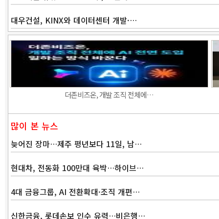
대우건설, KINX와 데이터센터 개발·…
더존비즈온, 개발 조직 전체에…
많이 본 뉴스
늦어진 장마…제주 평년보다 11일, 남…
현대차, 전동화 100만대 육박…하이브…
4대 금융그룹, AI 전환확대·조직 개편…
신한금융, 롯데손보 인수 유력…비은행…