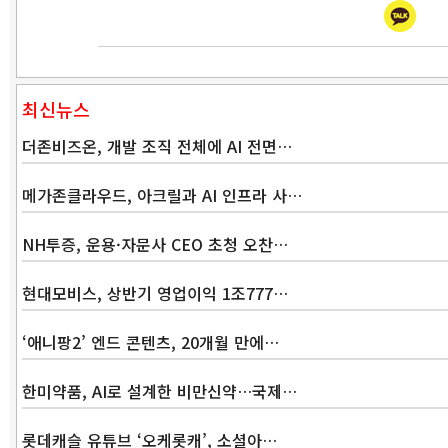
최신뉴스
더존비즈온, 개발 조직 전체에 AI 전면…
메가존클라우드, 아크릴과 AI 인프라 사…
NH투증, 운용·자문사 CEO 초청 오찬…
현대모비스, 상반기 영업이익 1조777…
‘애니팡2’ 엔드 콘텐츠, 20개월 만에…
한미약품, AI로 설계한 비만신약…국제…
롯데캐슬 유튜브 ‘오케롯캐’, 소셜아…