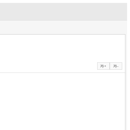
가 +
가 -