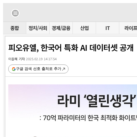
종합
정치/사회
경제/금융
산업
IT
라이
피오유엘, 한국어 특화 AI 데이터셋 공개
이윤혜 기자
2025.02.19 14:17:54
구글 검색 선호 출처로 추가