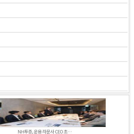
NH투증, 운용·자문사 CEO 초…