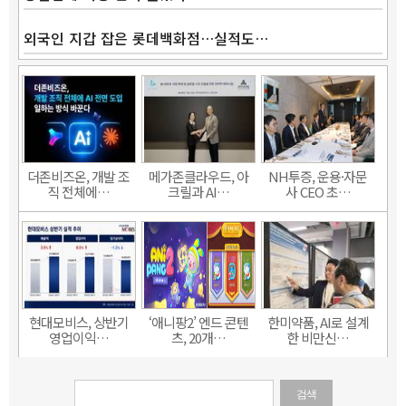
외국인 지갑 잡은 롯데백화점…실적도…
더존비즈온, 개발 조
메가존클라우드, 아
NH투증, 운용·자문
직 전체에…
크릴과 AI…
사 CEO 초…
현대모비스, 상반기
‘애니팡2’ 엔드 콘텐
한미약품, AI로 설계
영업이익…
츠, 20개…
한 비만신…
검색