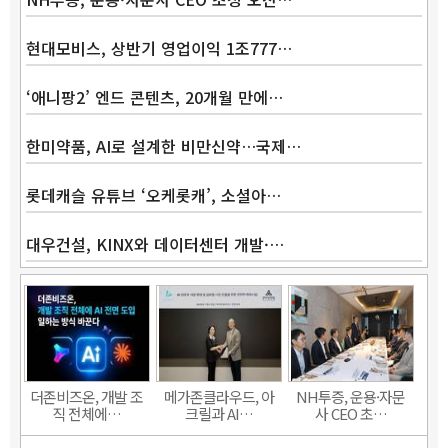
현대모비스, 상반기 영업이익 1조777…
‘애니팡2’ 엔드 콘텐츠, 20개월 만에…
한미약품, AI로 설계한 비만신약…국제…
롯데캐슬 유튜브 ‘오케롯캐’, 소셜아…
대우건설, KINX와 데이터센터 개발·…
Band
더존비즈온, 개발 조
메가존클라우드, 아
NH투증, 운용·자문
직 전체에…
크릴과 AI…
사 CEO 초…