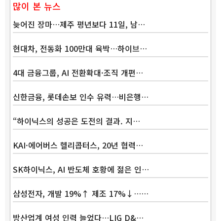
많이 본 뉴스
늦어진 장마…제주 평년보다 11일, 남…
현대차, 전동화 100만대 육박…하이브…
4대 금융그룹, AI 전환확대·조직 개편…
신한금융, 롯데손보 인수 유력…비은행…
“하이닉스의 성공은 도전의 결과. 지…
KAI·에어버스 헬리콥터스, 20년 협력…
SK하이닉스, AI 반도체 호황에 젊은 인…
삼성전자, 개발 19%↑ 제조 17%↓……
방산업계 여성 인력 늘었다…LIG D&…