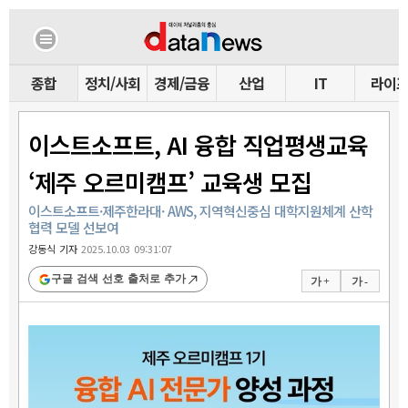
종합
정치/사회
경제/금융
산업
IT
라이
이스트소프트, AI 융합 직업평생교육
‘제주 오르미캠프’ 교육생 모집
이스트소프트·제주한라대· AWS, 지역혁신중심 대학지원체계 산학
협력 모델 선보여
강동식 기자
2025.10.03 09:31:07
구글 검색 선호 출처로 추가
가 +
가 -