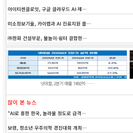
아이티센클로잇, 구글 클라우드 AI·제…
미소정보기술, 카이랩과 AI 진료지원 플…
㈜한화 건설부문, 물놀이·쉼터 결합한…
넷마블, 2분기 매출 7492억……
많이 본 뉴스
“AI로 흥한 한국, 놀라울 정도로 급격…
보령, 청소년 우주의학 경진대회 개최…