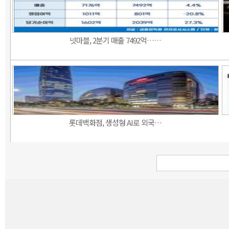
넷마블, 2분기 매출 7492억……
롯데백화점, 생성형 AI로 외국…