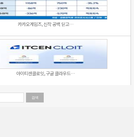
카카오게임즈, 신작 공백 딛고…
아이티센클로잇, 구글 클라우드…
검색